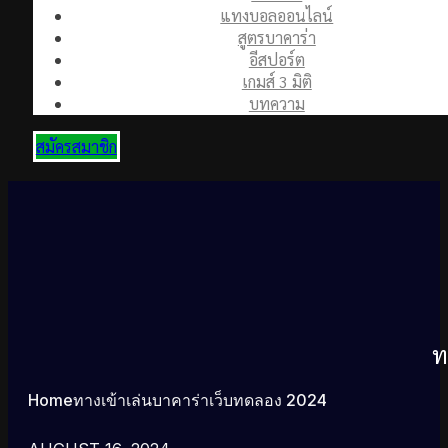
แทงบอลออนไลน์
สูตรบาคาร่า
อีสปอร์ต
เกมส์ 3 มิติ
บทความ
สมัครสมาชิก
ท
Home
ทางเข้าเล่นบาคาร่าเว็บทดลอง 2024