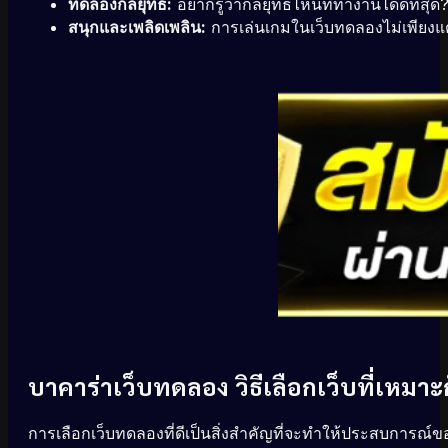
ทดลองกลยุทธ์:
อยากรู้ว่ากลยุทธ์ไหนที่ทำงานได้ดีที่ส
สนุกและเพลิดเพลิน:
การเล่นเกมในเว็บทดลองไม่เพียงแต่
บาคาร่าเว็บทดลอง วิธีเลือกเว็บที่เหมาะ
การเลือกเว็บทดลองที่ดีเป็นสิ่งสำคัญที่จะทำให้ประสบการณ์ข