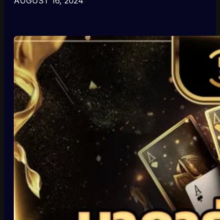
AUGUST 16, 2024