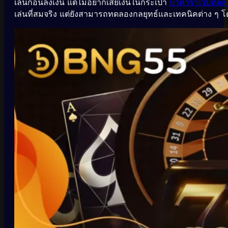
เล่นก่อนลงเงิน แต่ไม่อยากเสียเงินในกระเป๋า
บาคาร่าเว็บทดล
เล่นที่สมจริง แต่ยังสามารถทดลองกลยุทธ์และเทคนิคต่าง ๆ โด