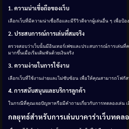
1. ความน่าเชื่อถือของเว็บ
เลือกเว็บที่มีความน่าเชื่อถือและมีรีวิวดีจากผู้เล่นอื่น ๆ เพื่
2. ประสบการณ์การเล่นที่สมจริง
ตรวจสอบว่าเว็บนั้นมีอินเทอร์เฟซและประสบการณ์การเล่นที่ค
มากขึ้นเมื่อเริ่มเดิมพันด้วยเงินจริง
3. ความง่ายในการใช้งาน
เลือกเว็บที่ใช้งานง่ายและไม่ซับซ้อน เพื่อให้คุณสามารถโฟกัสที่
4. การสนับสนุนและบริการลูกค้า
ในกรณีที่คุณเจอปัญหาหรือมีคำถามเกี่ยวกับการทดลองเล่น เลือ
กลยุทธ์สำหรับการเล่นบาคาร่าเว็บทดล