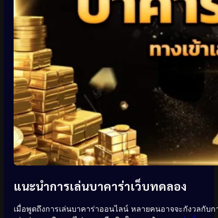
แนะนำการเล่นบาคาร่าเว็บทดลอง
เมื่อพูดถึงการเล่นบาคาร่าออนไลน์ หลายคนอาจจะกังวลกับการเ