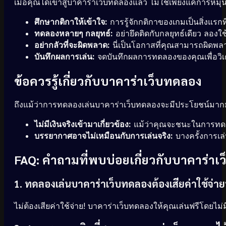
เมื่อคุณได้เข้าสู่บาคาร่าเว็บทดลองแล้ว ไม่ใช่เพียงแค่การหมุ
ศึกษากติกาให้เข้าใจ:
การรู้จักกติกาของเกมเป็นสิ่งแร
ทดลองหลายๆ กลยุทธ์:
อย่ายึดติดกับกลยุทธ์เดียว ลองใช
อย่ากลัวที่จะผิดพลาด:
นี่เป็นโอกาสที่คุณสามารถผิดพลา
บันทึกผลการเล่น:
จดบันทึกผลการทดลองของคุณเพื่อวิเ
ข้อควรรู้เกี่ยวกับบาคาร่าเว็บทดลอง
ถึงแม้ว่าการทดลองเล่นบาคาร่าเว็บทดลองจะมีประโยชน์มากม
ไม่มีเงินจริงเข้ามาเกี่ยวข้อง:
แม้ว่าคุณจะชนะในการทดลอ
บรรยากาศอาจไม่เหมือนกับการเล่นจริง:
บางครั้งการเล่
FAQ: คำถามที่พบบ่อยเกี่ยวกับบาคาร่า
1. ทดลองเล่นบาคาร่าเว็บทดลองต้องเสียค่าใช้จ่าย
ไม่ต้องเสียค่าใช้จ่าย! บาคาร่าเว็บทดลองให้คุณเล่นฟรีโดยไม่ม