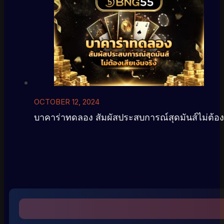
OCTOBER 12, 2024
บาคาร่าทดลอง สัมผัสประสบการณ์สุดมันส์ไม่ต้องเ