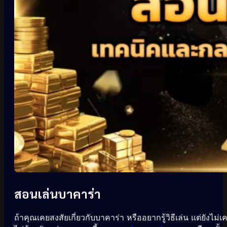
สอนเล่นบาคาร่า
ถ้าคุณเคยสงสัยเกี่ยวกับบาคาร่า หรืออยากรู้วิธีเล่น แต่ยังไม่