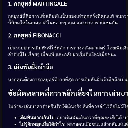
1. กลยุทธ์ MARTINGALE
กลยุทธ์นี้คือการเพิ่มเดิมพันเป็นสองเท่าทุกครั้งที่คุณแพ้ จนก
นี้นิยมใช้ในเกมคาสิโนหลายๆ เกม และบาคาร่าก็เช่นกัน
2. กลยุทธ์ FIBONACCI
เป็นระบบการเดิมพันที่ใช้หลักการทางคณิตศาสตร์ โดยเพิ่มเงิ
ลำดับนี้ไปเรื่อยๆ เมื่อแพ้ และกลับมาเริ่มต้นใหม่เมื่อชนะ
3. เดิมพันฝั่งเจ้ามือ
หากคุณต้องการกลยุทธ์ที่ง่ายที่สุด การเดิมพันฝั่งเจ้ามือถือเป็
ข้อผิดพลาดที่ควรหลีกเลี่ยงในการเล่นบ
ไม่ว่าจะเล่นบาคาร่าฟรีหรือใช้เงินจริง สิ่งที่ควรจำไว้คือไ
เดิมพันมากเกินไป
: อย่าเดิมพันเกินกว่าที่คุณจะเสียได้ บ
ไม่รู้จักหยุดเมื่อได้กำไร
: หลายคนเมื่อชนะแล้วกลับเล่นต่อจ