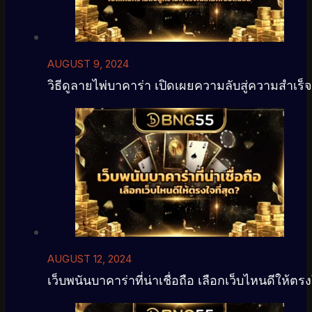
AUGUST 9, 2024
วิธีดูลายไพ่บาคาร่า เปิดเผยความลับสู่ความสำเร
AUGUST 12, 2024
เว็บพนันบาคาร่าที่น่าเชื่อถือ เลือกเว็บไหนดีให้ตรง