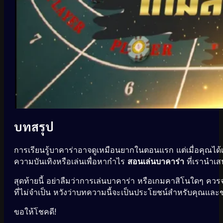
บทสรุป
การเรียนรู้บาคาร่าอาจดูเหมือนยากในตอนแรก แต่เมื่อคุณได้เข
ความบันเทิงหรือเล่นเพื่อหากำไร
สอนเล่นบาคาร่า
ที่เรานำเส
สุดท้ายนี้ อย่าลืมว่าการเล่นบาคาร่า หรือเกมคาสิโนใดๆ ควรจ
ที่ไม่จำเป็น หวังว่าบทความนี้จะเป็นประโยชน์สำหรับคุณและช
ขอให้โชคดี!