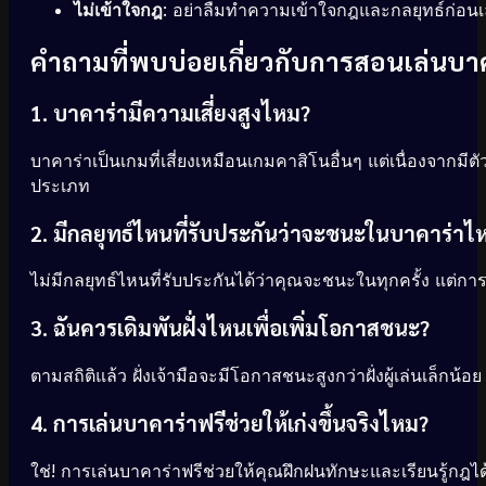
ไม่เข้าใจกฎ
: อย่าลืมทำความเข้าใจกฎและกลยุทธ์ก่อนเล่
คำถามที่พบบ่อยเกี่ยวกับการสอนเล่นบา
1. บาคาร่ามีความเสี่ยงสูงไหม?
บาคาร่าเป็นเกมที่เสี่ยงเหมือนเกมคาสิโนอื่นๆ แต่เนื่องจากมี
ประเภท
2. มีกลยุทธ์ไหนที่รับประกันว่าจะชนะในบาคาร่าไ
ไม่มีกลยุทธ์ไหนที่รับประกันได้ว่าคุณจะชนะในทุกครั้ง แต่ก
3. ฉันควรเดิมพันฝั่งไหนเพื่อเพิ่มโอกาสชนะ?
ตามสถิติแล้ว ฝั่งเจ้ามือจะมีโอกาสชนะสูงกว่าฝั่งผู้เล่นเล็กน้อย ด
4. การเล่นบาคาร่าฟรีช่วยให้เก่งขึ้นจริงไหม?
ใช่! การเล่นบาคาร่าฟรีช่วยให้คุณฝึกฝนทักษะและเรียนรู้กฎได้โด