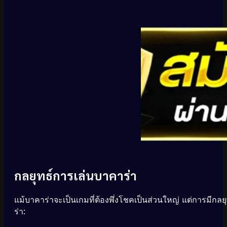
กลยุทธ์การเล่นบาคาร่า
แม้บาคาร่าจะเป็นเกมที่ต้องพึ่งโชคเป็นส่วนใหญ่ แต่การมีกลยุ
ร่า: