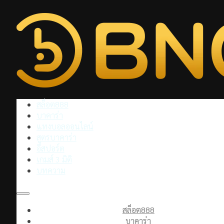
สล็อต888
บาคาร่า
แทงบอลออนไลน์
สูตรบาคาร่า
อีสปอร์ต
เกมส์ 3 มิติ
บทความ
สล็อต888
บาคาร่า