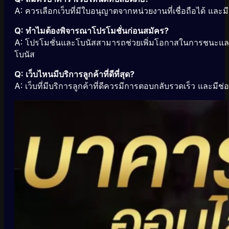
A: ควรเลือกเว็บที่มีใบอนุญาตจากหน่วยงานที่เชื่อถือได้ แล
Q: ทำไมต้องพิจารณาโปรโมชั่นก่อนสมัคร?
A: โปรโมชั่นและโบนัสสามารถช่วยเพิ่มโอกาสในการชนะและเพิ
โบนัส
Q: เว็บไหนมีบริการลูกค้าที่ดีที่สุด?
A: เว็บที่มีบริการลูกค้าที่ดีควรมีการตอบกลับรวดเร็ว แ