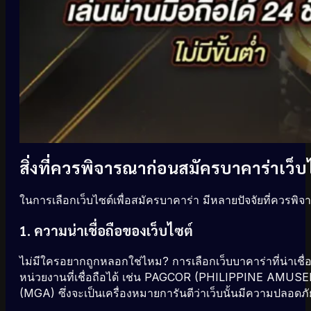
สิ่งที่ควรพิจารณาก่อนสมัครบาคาร่าเว็บ
ในการเลือกเว็บไซต์เพื่อสมัครบาคาร่า มีหลายปัจจัยที่ควรพิ
1. ความน่าเชื่อถือของเว็บไซต์
ไม่มีใครอยากถูกหลอกใช่ไหม? การเลือกเว็บบาคาร่าที่น่าเชื่อ
หน่วยงานที่เชื่อถือได้ เช่น PAGCOR (PHILIPPIN
(MGA) ซึ่งจะเป็นเครื่องหมายการันตีว่าเว็บนั้นมีความปลอด