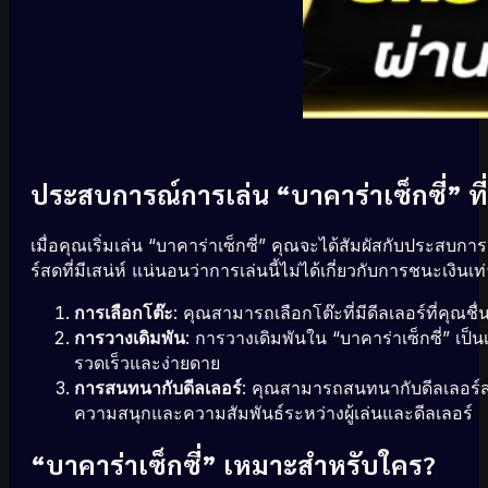
ประสบการณ์การเล่น “บาคาร่าเซ็กซี่” ที่
เมื่อคุณเริ่มเล่น “บาคาร่าเซ็กซี่” คุณจะได้สัมผัสกับประสบก
ร์สดที่มีเสน่ห์ แน่นอนว่าการเล่นนี้ไม่ได้เกี่ยวกับการชนะเงิน
การเลือกโต๊ะ
: คุณสามารถเลือกโต๊ะที่มีดีลเลอร์ที่คุณชื
การวางเดิมพัน
: การวางเดิมพันใน “บาคาร่าเซ็กซี่” เป็น
รวดเร็วและง่ายดาย
การสนทนากับดีลเลอร์
: คุณสามารถสนทนากับดีลเลอร์สด
ความสนุกและความสัมพันธ์ระหว่างผู้เล่นและดีลเลอร์
“บาคาร่าเซ็กซี่” เหมาะสำหรับใคร?