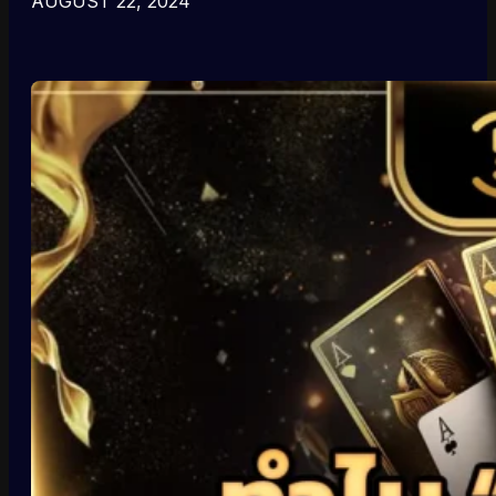
AUGUST 22, 2024