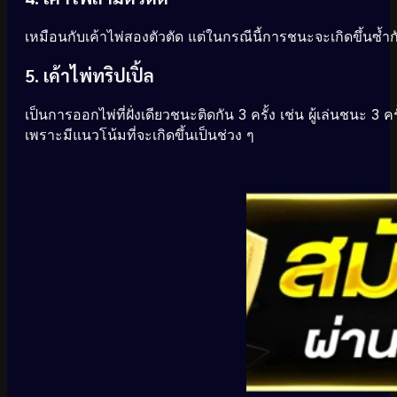
เหมือนกับเค้าไพ่สองตัวตัด แต่ในกรณีนี้การชนะจะเกิดขึ้นซ้ำกั
5. เค้าไพ่ทริปเปิ้ล
เป็นการออกไพ่ที่ฝั่งเดียวชนะติดกัน 3 ครั้ง เช่น ผู้เล่นชนะ 3 ค
เพราะมีแนวโน้มที่จะเกิดขึ้นเป็นช่วง ๆ