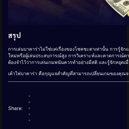
สรุป
การเล่นบาคาร่าไม่ใช่แค่เรื่องของโชคชะตาเท่านั้น การรู้จั
ใหม่หรือผู้เล่นประสบการณ์สูง การวิเคราะห์และคาดการณ์ตาม
ต้องจำไว้ว่าการเล่นเกมพนันควรทำอย่างมีสติ และรู้จักหยุดเมื
เค้าไพ่บาคาร่า คือกุญแจสำคัญที่สามารถเปลี่ยนเกมของคุณจา
Share: