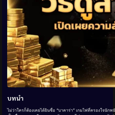
บทนำ
ไม่ว่าใครก็ต้องเคยได้ยินชื่อ “บาคาร่า” เกมไพ่ที่ครองใจนั