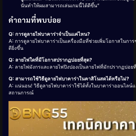
นั่นทำให้ผมสามารถเล่นเกมนี้ได้ดีขึ้น”
คำถามที่พบบ่อย
Q: การดูลายไพ่บาคาร่าจำเป็นแค่ไหน?
A: การดูลายไพ่บาคาร่าเป็นเครื่องมือที่ช่วยเพิ่มโอกาสในก
ดียิ่งขึ้น
Q: ลายไพ่ใดที่มีโอกาสปรากฏบ่อยที่สุด?
A: ลายไพ่มังกรและลายไพ่ปิงปองเป็นลายไพ่ที่มักปรากฏบ่อยท
Q: สามารถใช้วิธีดูลายไพ่บาคาร่าในคาสิโนสดได้หรือไม่?
A: แน่นอน! วิธีดูลายไพ่บาคาร่าใช้ได้ทั้งในบาคาร่าออนไลน
สถานการณ์