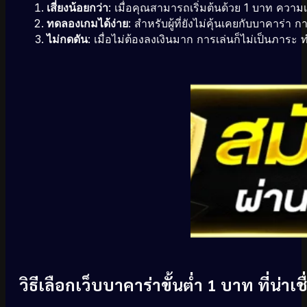
เสี่ยงน้อยกว่า
: เมื่อคุณสามารถเริ่มต้นด้วย 1 บาท ความเ
ทดลองเกมได้ง่าย
: สำหรับผู้ที่ยังไม่คุ้นเคยกับบาคาร่า
ไม่กดดัน
: เมื่อไม่ต้องลงเงินมาก การเล่นก็ไม่เป็นภาร
วิธีเลือกเว็บบาคาร่าขั้นต่ำ 1 บาท ที่น่าเชื