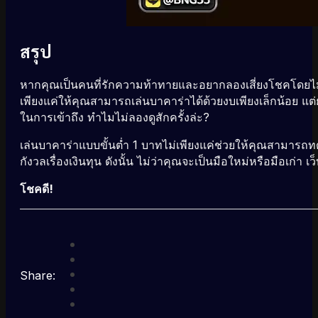
สรุป
หากคุณเป็นคนที่รักความท้าทายและอยากลองเสี่ยงโชคโดยไ
เพียงแค่ให้คุณสามารถเล่นบาคาร่าได้ด้วยงบเพียงเล็กน้อย แต
ในการเข้าถึง ทำไมไม่ลองดูสักครั้งล่ะ?
เล่นบาคาร่าแบบขั้นต่ำ 1 บาทไม่เพียงแค่ช่วยให้คุณสามารถท
กังวลเรื่องเงินทุน ดังนั้น ไม่ว่าคุณจะเป็นมือใหม่หรือมือเก่
โชคดี!
Share: