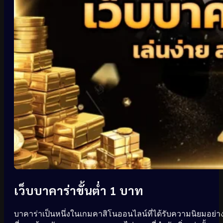
เว็บบาคาร่าขั้นต่ำ 1 บาท
บาคาร่าเป็นหนึ่งในเกมคาสิโนออนไลน์ที่ได้รับความนิยมอย่าง