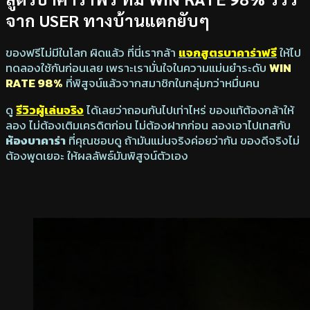
จาก USER ทางบ้านแตกยับๆ
ของฟรีไม่มีในโลก ผิดแล้ว ที่นี่เรากล้า
แจกสูตรบาคาร่าฟรี
ให้ไป
ทดลองใช้กันก่อนเลย เพราะเรามั่นใจในความแม่นยำระดับ
WIN
RATE 98%
ที่พิสูจน์แล้วจากสมาชิกในกลุ่มกว่าหมื่นคน
ดู
รีวิวผู้เล่นจริง
ได้เลยว่าถอนกันไปเท่าไหร่ ของแท้ต้องกล้าให้
ลอง ไม่ต้องเติมเครดิตก่อน ไม่ต้องฝากก่อน ลองเอาไปเทสกับ
ห้องบาคาร่า
ที่คุณชอบดู ถ้ามันแม่นจริงค่อยว่ากัน ของดีจริงไม่
ต้องพูดเยอะ ให้ผลลัพธ์มันพิสูจน์ตัวเอง