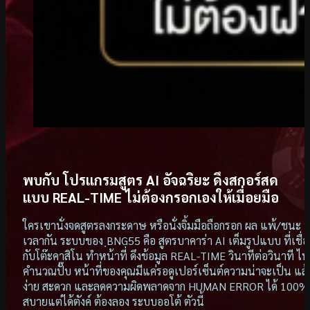
พบกับ โปรแกรมสูตร AI อัจฉริยะ ดึงสกอร์สด
แบบ REAL-TIME ไม่ต้องกรอกเองให้เมื่อยมือ
ใครเขานั่งจดสูตรลงกระดาษ หรือนั่งจิ้มมือถือกรอก ผล แพ้/ชนะ ท
เวลากัน ระบบของ ฺBNG55 คือ สูตรบาคาร่า AI เต็มรูปแบบ ที่เชื่
กับโต๊ะคาสิโน ทำหน้าที่ ดึงข้อมูล REAL-TIME วินาทีต่อวินาที ไพ่เ
คำนวณปั๊บ หน้าที่ของคุณมีแค่รอดูเปอร์เซ็นต์ความน่าจะเป็น แล้
ง่าย สะดวก และลดความผิดพลาดจาก HUMAN ERROR ได้ 100
สบายแต่ได้ตังค์ ต้องลอง ระบบออโต้ ตัวนี้