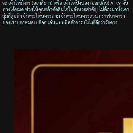
จะ เค้าไพ่มังกร (ออกสียาว) หรือ เค้าไพ่ปิงปอง (ออกสลับ) AI เราจับ
ทางได้หมด ช่วยให้คุณกล้าตัดสินใจในจังหวะสำคัญ ไม่ต้องมานั่งเดา
สุ่มสี่สุ่มห้า จังหวะไหนควรตาม จังหวะไหนควรสวน กราฟบาคาร่า
ของเราบอกหมดเปลือก เล่นแบบมีหลักการ ยังไงก็ดีกว่าวัดดวง