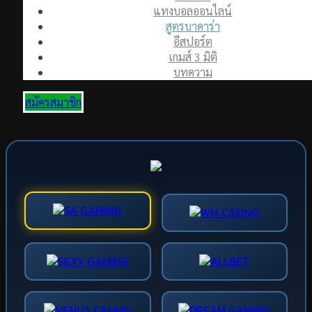
แทงบอลออนไลน์
สูตรบาคาร่า
อีสปอร์ต
เกมส์ 3 มิติ
บทความ
สมัครสมาชิก