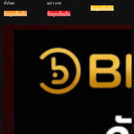
ทั่วโลก
แค่ 1 บาท
ข้อมูลเพิ่มเติม
ข้อมูลเพิ่มเติม
ข้อมูลเพิ่มเติม