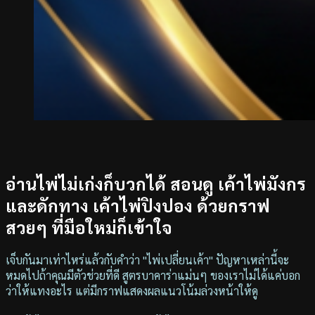
อ่านไพ่ไม่เก่งก็บวกได้ สอนดู เค้าไพ่มังกร
และดักทาง เค้าไพ่ปิงปอง ด้วยกราฟ
สวยๆ ที่มือใหม่ก็เข้าใจ
เจ็บกันมาเท่าไหร่แล้วกับคำว่า "ไพ่เปลี่ยนเค้า" ปัญหาเหล่านี้จะ
หมดไปถ้าคุณมีตัวช่วยที่ดี สูตรบาคาร่าแม่นๆ ของเราไม่ได้แค่บอก
ว่าให้แทงอะไร แต่มีกราฟแสดงผลแนวโน้มล่วงหน้าให้ดู