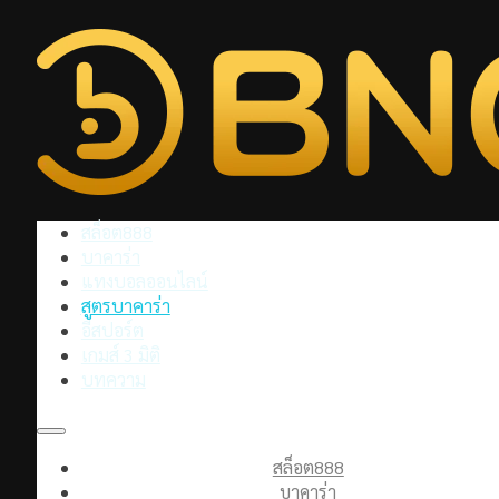
สล็อต888
บาคาร่า
แทงบอลออนไลน์
สูตรบาคาร่า
อีสปอร์ต
เกมส์ 3 มิติ
บทความ
สล็อต888
บาคาร่า