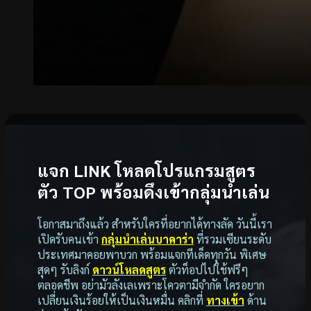
แจก LINK โหลดโปรแกรมสูตร
ตัว TOP พร้อมดึงเข้ากลุ่มนำเล่น
โอกาสมาถึงแล้ว สำหรับใครที่อยากได้ทางลัด วันนี้เรา
เปิดรับคนเข้า
กลุ่มนำเล่นบาคาร่า
ที่รวมเซียนระดับ
ประเทศมาคอยพาบวก พร้อมแจกทีเด็ดทุกวัน พิเศษ
สุดๆ รับลิงก์
ดาวน์โหลดสูตร
ตัวท็อปไปใช้ฟรีๆ
ตลอดชีพ อย่ามัวลังเลเพราะโควตามีจำกัด ใครอยาก
เปลี่ยนเงินร้อยให้เป็นเงินหมื่น คลิกที่
ทางเข้า
ด้าน